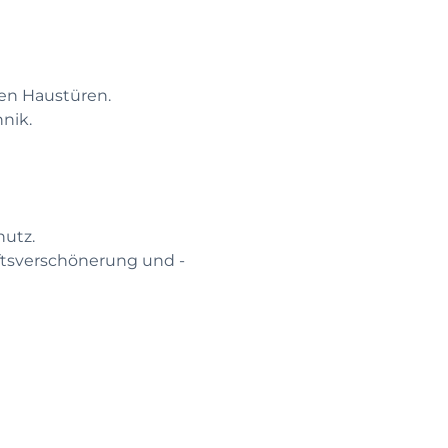
nen Haustüren.
nik.
utz.
äftsverschönerung und -