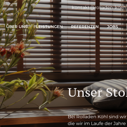
kontakt@rolladen-koehl
ÜBER UNS
LEISTUNGEN
REFERENZEN
JOBS
Unser Stol
Bei Rolladen Köhl sind wir
die wir im Laufe der Jahre